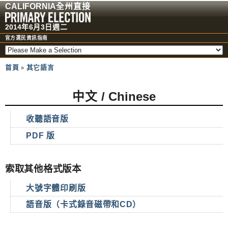
CALIFORNIA
全州直接
2014
年
6
月
3
日週二
官方選民資訊指南
首頁
其它語言
»
中文
/ Chinese
收聽語音版
PDF 版
索取其他格式版本
大號字體印刷版
語音版（卡式錄音磁帶和CD）