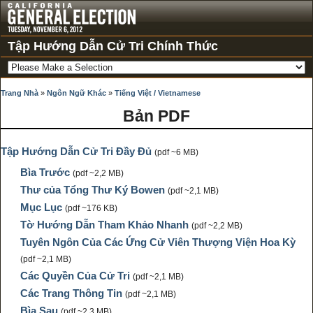
Tập Hướng Dẫn Cử Tri Chính Thức
Trang Nhà
»
Ngôn Ngữ Khác
»
Tiếng Việt
/ Vietnamese
Bản PDF
Tập Hướng Dẫn Cử Tri Đầy Đủ
(pdf ~6 MB)
Bìa Trước
(pdf ~2,2 MB)
Thư của Tổng Thư Ký Bowen
(pdf ~2,1 MB)
Mục Lục
(pdf ~176 KB)
Tờ Hướng Dẫn Tham Khảo Nhanh
(pdf ~2,2 MB)
Tuyên Ngôn Của Các Ứng Cử Viên Thượng Viện Hoa Kỳ
(pdf ~2,1 MB)
Các Quyền Của Cử Tri
(pdf ~2,1 MB)
Các Trang Thông Tin
(pdf ~2,1 MB)
Bìa Sau
(pdf ~2,3 MB)